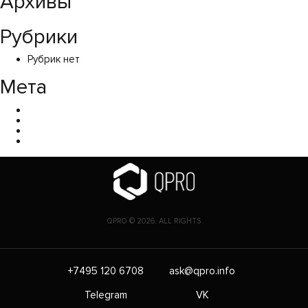
Архивы
Рубрики
Рубрик нет
Мета
Войти
Лента записей
Лента комментариев
WordPress.org
QPRO © 2026. ALL RIGHTS
+7495 120 6708
ask@qpro.info
Telegram
VK