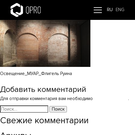
МУАР_Флигель Руина
RU
ENG
Освещение_МУАР_Флигель Руина
Навигация
Флигель «Руина»
Добавить комментарий
по
Для отправки комментария вам необходимо
авторизоваться
.
записям
Найти:
Свежие комментарии