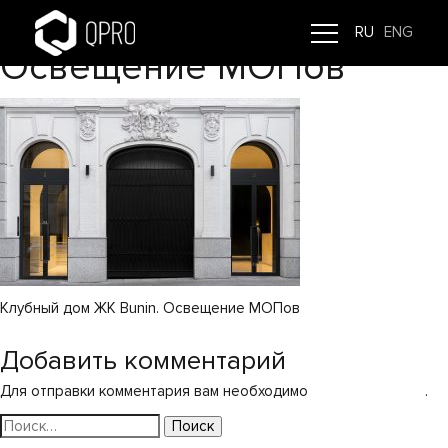
Клубный дом ЖК Bunin.
RU
ENG
Освещение МОПов
Клубный дом ЖК Bunin. Освещение МОПов
Навигация
Клубный дом Bunin
Добавить комментарий
по
Для отправки комментария вам необходимо
авторизоваться
.
записям
Найти: